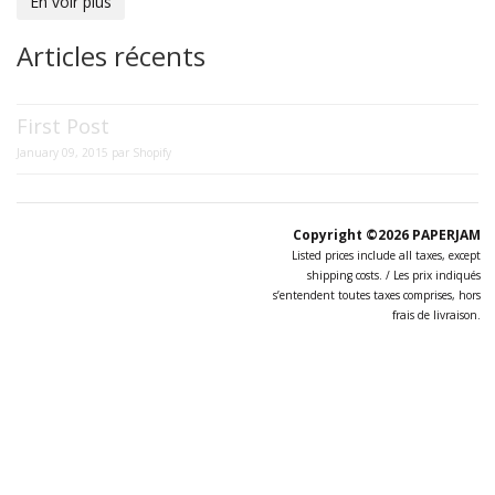
En voir plus
Articles récents
First Post
January 09, 2015
par
Shopify
Copyright ©2026
PAPERJAM
Listed prices include all taxes, except
shipping costs. / Les prix indiqués
s’entendent toutes taxes comprises, hors
frais de livraison.