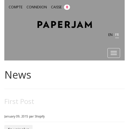
COMPTE
CONNEXION
CAISSE
0
EN
FR
Toggle
navigatio
News
First Post
January 09, 2015
par
Shopify