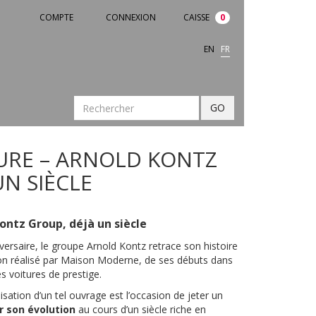
COMPTE
CONNEXION
CAISSE
0
EN
FR
GO
EURE – ARNOLD KONTZ
UN SIÈCLE
Kontz Group, déjà un siècle
versaire, le groupe Arnold Kontz retrace son histoire
ion réalisé par Maison Moderne, de ses débuts dans
es voitures de prestige.
alisation d’un tel ouvrage est l’occasion de jeter un
r son évolution
au cours d’un siècle riche en