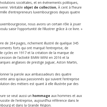
évolutions sociétales, et en événements politiques,
avenir. Véritable
objet de collection
,
À cent à l’heure
amille d’entrepreneurs luxembourgeois depuis quatre
e luxembourgeoise, nous avons un certain rôle à jouer
u saisir l’opportunité de l’illustrer grâce à ce livre. »
vre de 264 pages, richement illustré de quelque 345
oments forts qui ont marqué l’entreprise, de
de cycles en 1917 et la création de la marque de
 cession de l’activité BMW-MINI en 2016 et la
rques anglaises de prestige Jaguar, Aston Martin,
 donner la parole aux ambassadeurs des quatre
ente ainsi qu’aux passionnés qui suivent l’entreprise
lution des métiers est quant à elle illustrée par des
eure
se veut aussi un
hommage
aux hommes et aux
ussite de l’entreprise, aujourd’hui référence dans le
ourg et dans la Grande Région.