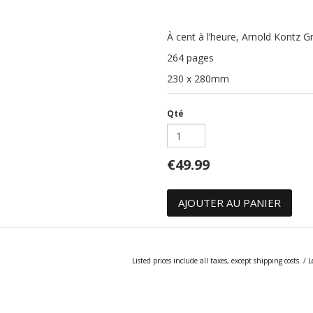
À cent à l’heure, Arnold Kontz G
264 pages
230 x 280mm
Qté
€49.99
Listed prices include all taxes, except shipping costs. / 